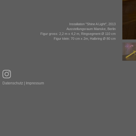
Installation "Shine A Light", 2013
Ausstellungsraum Manske, Berlin
Figur gross: 2,2 m x 4,2 m, Ringsegment Ø 110 cm
Figur klein: 70 cm x 2m, Halbring Ø 80 cm
Datenschutz
|
Impressum